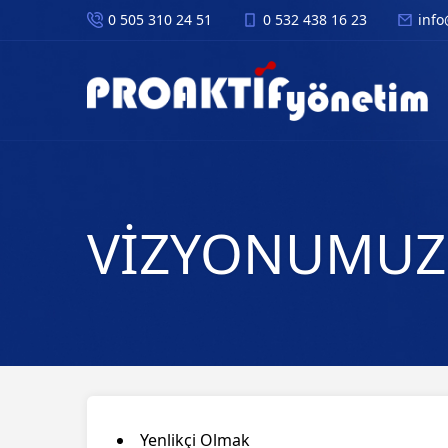
0 505 310 24 51
0 532 438 16 23
info
VİZYONUMUZ
Yenlikçi Olmak