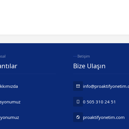
sal
İletişim
ntılar
Bize Ulaşın
kkımızda
info@proaktifyonetim
syonumuz
0 505 310 24 51
zyonumuz
proaktifyonetim.com