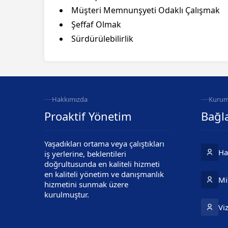
Müşteri Memnunşyeti Odaklı Çalışmak
Şeffaf Olmak
Sürdürülebilirlik
Hakkımızda
Kurum
Proaktif Yönetim
Bağla
Yaşadıkları ortama veya çalıştıkları
Ha
iş yerlerine, beklentileri
doğrultusunda en kaliteli hizmeti
en kaliteli yönetim ve danışmanlık
Mi
hizmetini sunmak üzere
kurulmuştur.
Vi
Cevap Yaz