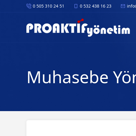
0 505 310 24 51
0 532 438 16 23
info
Muhasebe Yön