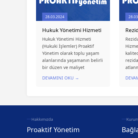
28.03.2024
28.03
Hukuk Yönetimi Hizmeti
Rezi
Hukuk Yönetimi Hizmeti
Rezid
(Hukuki İşlemler) Proaktif
Hizmet
Yönetim olarak toplu yaşam
kalite
alanlarında yaşamanın belirli
rezid
bir düzen ve maliyet
atlan
gerektirdiği gerçeğinden
konud
DEVAMINI OKU →
DEVA
hareketle sunduğumuz
içeris
muhasebe hizmetlerimiz;
için h
Nakit ve Fon Yönetimi, Gider
ihtiya
Paylaşımı, Aylık Giderlere
rezid
İştirak Avanslarının Tahsilatı,
temizl
İşletme...
yöneti
Hakkımızda
Kurum
Proaktif Yönetim
Bağla