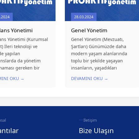
.2024
28.03.2024
dans Yönetimi
Genel Yönetim
ans Yönetimi (Kurumsal
Genel Yönetim (Mevzuatı,
) İleri teknoloji ve
Şartları) Günümüzde daha
de yapılan
modern yaşam alanlarında
anslarda da yönetim
toplu bir şekilde yaşayan
maması gereken bir
insanların, yaşadıkları
ur. Zira rezidans
yerdeki ihtiyaçları
MINI OKU →
DEVAMINI OKU →
inde yaşayan insanlar
değişmiştir. Yaşam
izmet veren, onların
alanlarında Güvenlik,
çlarını karşılayan,
Temizlik, Teknik Hizmetler,
ansın bakımını ve
Çevre Düzenlemesi ve Bahçe
iğini yapan bir
Bakımı, Babysitters, Spor
min olması;...
Eğitmeni ve Vale gibi...
sal
İletişim
ntılar
Bize Ulaşın