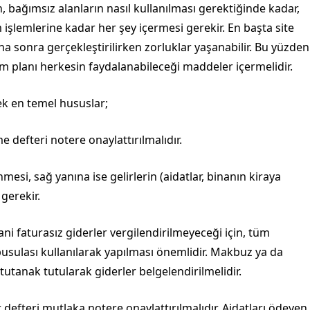
, bağımsız alanların nasıl kullanılması gerektiğinde kadar,
şlemlerine kadar her şey içermesi gerekir. En başta site
a sonra gerçekleştirilirken zorluklar yaşanabilir. Bu yüzden
im planı herkesin faydalanabileceği maddeler içermelidir.
ek en temel hususlar;
 defteri notere onaylattırılmalıdır.
nmesi, sağ yanına ise gelirlerin (aidatlar, binanın kiraya
 gerekir.
ani faturasız giderler vergilendirilmeyeceği için, tüm
pusulası kullanılarak yapılması önemlidir. Makbuz ya da
utanak tutularak giderler belgelendirilmelidir.
 defteri mutlaka notere onaylattırılmalıdır. Aidatları ödeyen