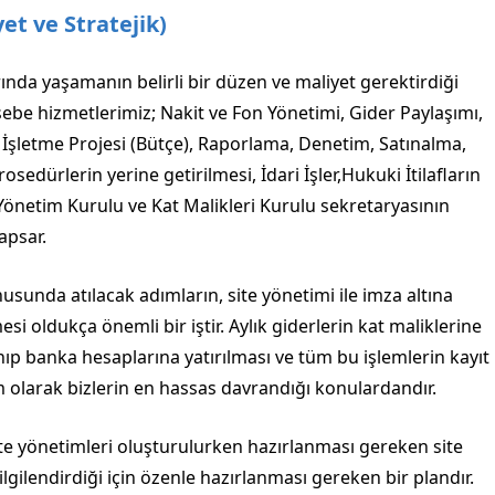
t ve Stratejik)
ında yaşamanın belirli bir düzen ve maliyet gerektirdiği
 hizmetlerimiz; Nakit ve Fon Yönetimi, Gider Paylaşımı,
ı, İşletme Projesi (Bütçe), Raporlama, Denetim, Satınalma,
edürlerin yerine getirilmesi, İdari İşler,Hukuki İtilafların
Yönetim Kurulu ve Kat Malikleri Kurulu sekretaryasının
apsar.
usunda atılacak adımların, site yönetimi ile imza altına
 oldukça önemli bir iştir. Aylık giderlerin kat maliklerine
anıp banka hesaplarına yatırılması ve tüm bu işlemlerin kayıt
im olarak bizlerin en hassas davrandığı konulardandır.
ite yönetimleri oluşturulurken hazırlanması gereken site
lgilendirdiği için özenle hazırlanması gereken bir plandır.