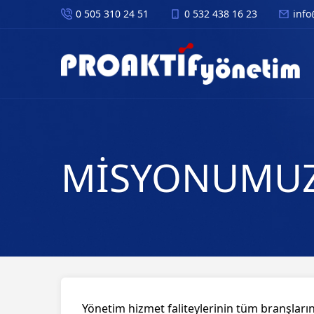
0 505 310 24 51
0 532 438 16 23
info
MİSYONUMU
Yönetim hizmet faliteylerinin tüm branşları