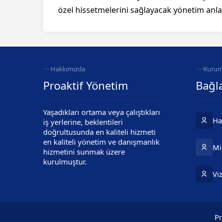
özel hissetmelerini sağlayacak yönetim anl
Hakkımızda
Kurum
Proaktif Yönetim
Bağla
Yaşadıkları ortama veya çalıştıkları
Ha
iş yerlerine, beklentileri
doğrultusunda en kaliteli hizmeti
en kaliteli yönetim ve danışmanlık
Mi
hizmetini sunmak üzere
kurulmuştur.
Vi
Cevap Yaz
Pr