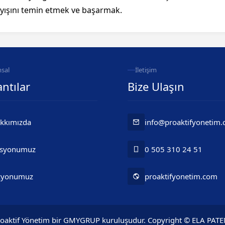
ayışını temin etmek ve başarmak.
sal
İletişim
ntılar
Bize Ulaşın
kkımızda
info@proaktifyonetim
syonumuz
0 505 310 24 51
zyonumuz
proaktifyonetim.com
oaktif Yönetim bir GMYGRUP kuruluşudur. Copyright © ELA PAT