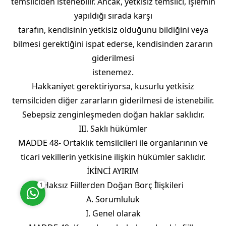
temsilciden istenebilir. Ancak, yetkisiz temsilci, işlemin
yapıldığı sırada karşı
tarafın, kendisinin yetkisiz olduğunu bildiğini veya
bilmesi gerektiğini ispat ederse, kendisinden zararın
giderilmesi
istenemez.
Hakkaniyet gerektiriyorsa, kusurlu yetkisiz
temsilciden diğer zararların giderilmesi de istenebilir.
Sebepsiz zenginleşmeden doğan haklar saklıdır.
III. Saklı hükümler
MADDE 48- Ortaklık temsilcileri ile organlarının ve
Cevap Yaz
ticari vekillerin yetkisine ilişkin hükümler saklıdır.
İKİNCİ AYIRIM
Haksız Fiillerden Doğan Borç İlişkileri
1
A. Sorumluluk
I. Genel olarak